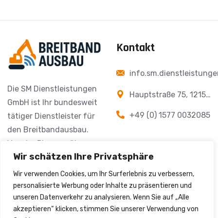
Kontakt
info.sm.dienstleistung
Die SM Dienstleistungen
Hauptstraße 75, 12159
GmbH ist Ihr bundesweit
Berlin
+49 (0) 1577 0032085
tätiger Dienstleister für
den Breitbandausbau.
Von der Planung über
Wir schätzen Ihre Privatsphäre
den Tiefbau bis zur
Glasfaserinstallation
Wir verwenden Cookies, um Ihr Surferlebnis zu verbessern,
liefern wir alle
personalisierte Werbung oder Inhalte zu präsentieren und
unseren Datenverkehr zu analysieren. Wenn Sie auf „Alle
Leistungen aus einer
akzeptieren“ klicken, stimmen Sie unserer Verwendung von
Hand. Zuverlässig.