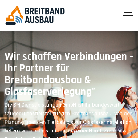
Wir schaffen Verbindungen –
Ihr Partner für
Breitbandausbau &
Glasfaserverlegung”
Die SM Dienstleistungen GmbH ist Ihr bundesweit
tätiger Dienstleister für den Breitbandausbau. Von der
Planung über den Tiefbau bis zur Glasfaserinstallation
liefern wir alle Leistungen aus einer Hand. Zuverlässig.