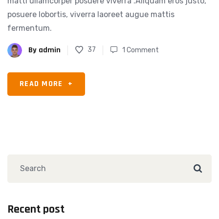
matti ullamcorper posuere viverra .Aliquam eros justo,
posuere lobortis, viverra laoreet augue mattis
fermentum.
By
admin
37
1 Comment
READ MORE
+
Recent post