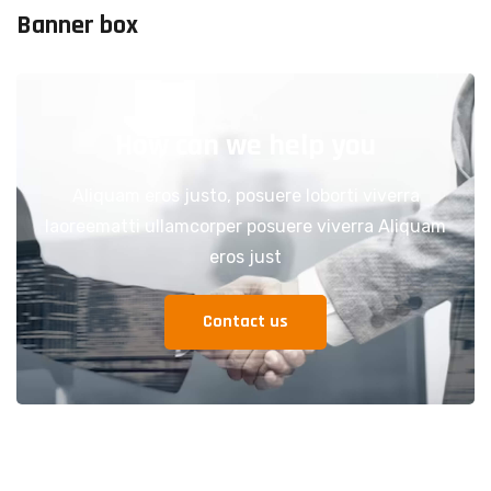
Banner box
How can we help you
Aliquam eros justo, posuere loborti viverra
laoreematti ullamcorper posuere viverra Aliquam
eros just