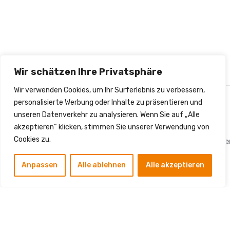
Wir schätzen Ihre Privatsphäre
Wir verwenden Cookies, um Ihr Surferlebnis zu verbessern,
personalisierte Werbung oder Inhalte zu präsentieren und
Kontakt
unseren Datenverkehr zu analysieren. Wenn Sie auf „Alle
akzeptieren“ klicken, stimmen Sie unserer Verwendung von
Cookies zu.
info.sm.dienstleistung
Die SM Dienstleistungen
Hauptstraße 75, 12159
Anpassen
Alle ablehnen
Alle akzeptieren
GmbH ist Ihr bundesweit
Berlin
+49 (0) 1577 0032085
tätiger Dienstleister für
den Breitbandausbau.
Von der Planung über
den Tiefbau bis zur