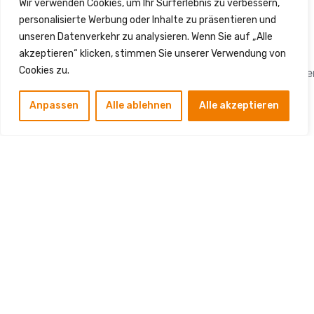
Wir verwenden Cookies, um Ihr Surferlebnis zu verbessern,
personalisierte Werbung oder Inhalte zu präsentieren und
Kontakt
unseren Datenverkehr zu analysieren. Wenn Sie auf „Alle
akzeptieren“ klicken, stimmen Sie unserer Verwendung von
Cookies zu.
info.sm.dienstleistung
Die SM Dienstleistungen
Hauptstraße 75, 12159
Anpassen
Alle ablehnen
Alle akzeptieren
GmbH ist Ihr bundesweit
Berlin
+49 (0) 1577 0032085
tätiger Dienstleister für
den Breitbandausbau.
Von der Planung über
den Tiefbau bis zur
Glasfaserinstallation
liefern wir alle
Leistungen aus einer
Hand. Zuverlässig.
Termintreu.
Zukunftssicher.