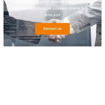
Aliquam eros justo, posuere loborti viverra
laoreematti ullamcorper posuere viverra Aliquam
eros just