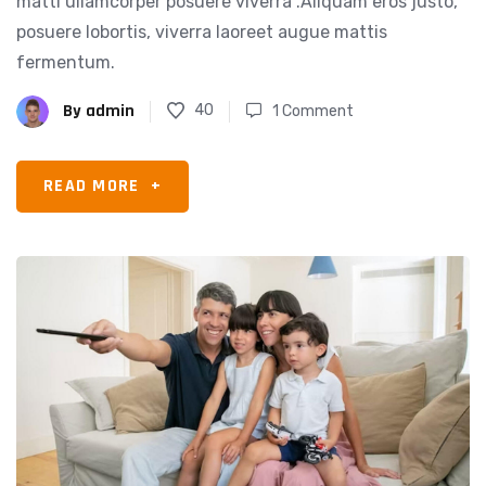
matti ullamcorper posuere viverra .Aliquam eros justo,
posuere lobortis, viverra laoreet augue mattis
fermentum.
By
admin
40
1 Comment
READ MORE
+